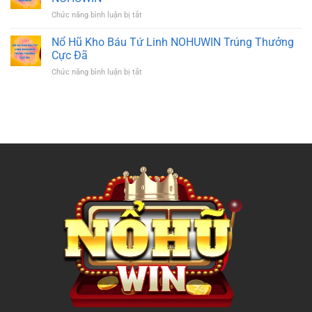
Thoại
Thưởng
Chức năng bình luận bị tắt
ở
Ngộ
Khủng
Nổ
Không
Tại
Hũ
Nổ Hũ Kho Báu Tứ Linh NOHUWIN Trúng Thưởng
Săn
NOHUWIN
Mèo
Jackpot
Cực Đã
Tài
Hấp
Chức năng bình luận bị tắt
ở
Lộc
Dẫn
Nổ
Game
Tại
Hũ
Quay
NOHUWIN
Kho
Hũ
Báu
May
Tứ
Mắn
Linh
Tại
NOHUWIN
NOHUWIN
Trúng
Thưởng
Cực
Đã