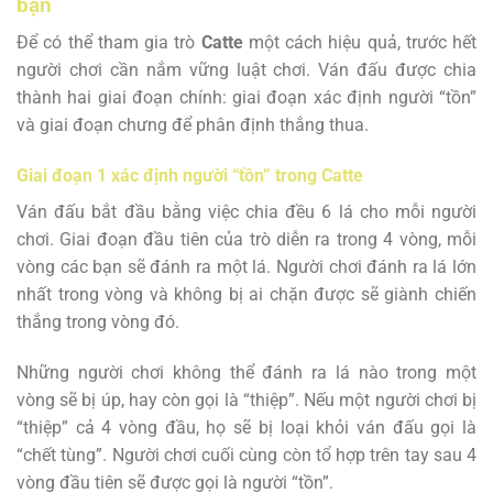
bạn
Để có thể tham gia trò
Catte
một cách hiệu quả, trước hết
người chơi cần nắm vững luật chơi. Ván đấu được chia
thành hai giai đoạn chính: giai đoạn xác định người “tồn”
và giai đoạn chưng để phân định thắng thua.
Giai đoạn 1 xác định người “tồn” trong Catte
Ván đấu bắt đầu bằng việc chia đều 6 lá cho mỗi người
chơi. Giai đoạn đầu tiên của trò diễn ra trong 4 vòng, mỗi
vòng các bạn sẽ đánh ra một lá. Người chơi đánh ra lá lớn
nhất trong vòng và không bị ai chặn được sẽ giành chiến
thắng trong vòng đó.
Những người chơi không thể đánh ra lá nào trong một
vòng sẽ bị úp, hay còn gọi là “thiệp”. Nếu một người chơi bị
“thiệp” cả 4 vòng đầu, họ sẽ bị loại khỏi ván đấu gọi là
“chết tùng”. Người chơi cuối cùng còn tổ hợp trên tay sau 4
vòng đầu tiên sẽ được gọi là người “tồn”.