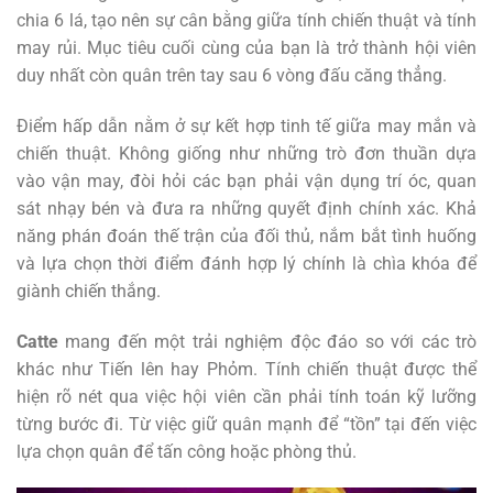
chia 6 lá, tạo nên sự cân bằng giữa tính chiến thuật và tính
may rủi. Mục tiêu cuối cùng của bạn là trở thành hội viên
duy nhất còn quân trên tay sau 6 vòng đấu căng thẳng.
Điểm hấp dẫn nằm ở sự kết hợp tinh tế giữa may mắn và
chiến thuật. Không giống như những trò đơn thuần dựa
vào vận may, đòi hỏi các bạn phải vận dụng trí óc, quan
sát nhạy bén và đưa ra những quyết định chính xác. Khả
năng phán đoán thế trận của đối thủ, nắm bắt tình huống
và lựa chọn thời điểm đánh hợp lý chính là chìa khóa để
giành chiến thắng.
Catte
mang đến một trải nghiệm độc đáo so với các trò
khác như Tiến lên hay Phỏm. Tính chiến thuật được thể
hiện rõ nét qua việc hội viên cần phải tính toán kỹ lưỡng
từng bước đi. Từ việc giữ quân mạnh để “tồn” tại đến việc
lựa chọn quân để tấn công hoặc phòng thủ.