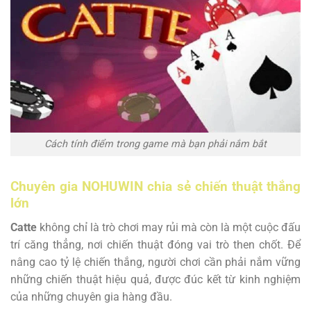
Cách tính điểm trong game mà bạn phải nắm bắt
Chuyên gia NOHUWIN chia sẻ chiến thuật thắng
lớn
Catte
không chỉ là trò chơi may rủi mà còn là một cuộc đấu
trí căng thẳng, nơi chiến thuật đóng vai trò then chốt. Để
nâng cao tỷ lệ chiến thắng, người chơi cần phải nắm vững
những chiến thuật hiệu quả, được đúc kết từ kinh nghiệm
của những chuyên gia hàng đầu.