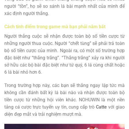
người “tồn”, họ sẽ so sánh lá bài mạnh nhất của mình để
xác định người thắng.
Cách tính điểm trong game mà bạn phải nắm bắt
Người thắng cuộc sẽ nhận được toàn bộ số tiền cược từ
những người thua cuộc. Người “chết tùng” sẽ phải trả toàn
bộ số tiền cược của mình. Ngoài ra, có một số trường hợp
đặc biệt như “thắng trắng”. “Thắng trắng” xảy ra khi người
sở hữu các bộ bài đặc biệt như tứ quý, 6 lá cùng chất hoặc
6 lá bài nhỏ hơn 6.
Trong trường hợp này, các bạn sẽ thắng ngay lập tức mà
không cần đánh bất kỳ lá bài nào và nhận được toàn bộ
tiền cược từ những hội viên khác. NOHUWIN là một nền
tảng cá cược trực tuyến uy tín, cung cấp trò
Catte
với giao
diện đẹp mắt và trải nghiệm mượt mà.