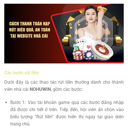
Các bước rút tiền
Dưới đây là các thao tác rút tiền thưởng dành cho thành
viên nhà cái
NOHUWIN
, gồm các bước:
Bước 1: Vào tài khoản game qua các bước đăng nhập
đã được chi tiết ở trên. Tiếp đến, hội viên ấn chọn vào
biểu tượng “Rút tiền” được hiển thị ngay tại giao diện
trang chủ.