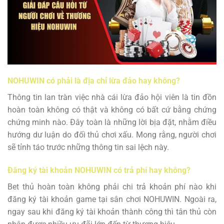
NOHUWIN có phải là địa chỉ lừa đảo hay không?
Thông tin lan tràn việc nhà cái lừa đảo hội viên là tin đồn
hoàn toàn không có thật và không có bất cứ bằng chứng
chứng minh nào. Đây toàn là những lời bịa đặt, nhằm điều
hướng dư luận do đối thủ chơi xấu. Mong rằng, người chơi
sẽ tỉnh táo trước những thông tin sai lệch này.
Đăng ký tài khoản NOHUWIN có trả phí hay không?
Bet thủ hoàn toàn không phải chi trả khoản phí nào khi
đăng ký tài khoản game tại sân chơi NOHUWIN. Ngoài ra,
ngay sau khi đăng ký tài khoản thành công thì tân thủ còn