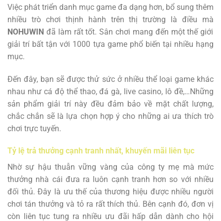
Việc phát triển danh mục game đa dạng hơn, bổ sung thêm
nhiều trò chơi thịnh hành trên thị trường là điều mà
NOHUWIN
đã làm rất tốt. Sân chơi mang đến một thế giới
giải trí bất tận với 1000 tựa game phổ biến tại nhiều hạng
mục.
Đến đây, bạn sẽ được thử sức ở nhiều thể loại game khác
nhau như cá độ thể thao, đá gà, live casino, lô đề,…Những
sản phẩm giải trí này đều đảm bảo về mặt chất lượng,
chắc chắn sẽ là lựa chọn hợp ý cho những ai ưa thích trò
chơi trực tuyến.
Tỷ lệ trả thưởng cạnh tranh nhất, khuyến mãi liên tục
Nhờ sự hậu thuẫn vững vàng của công ty mẹ mà mức
thưởng nhà cái đưa ra luôn cạnh tranh hơn so với nhiều
đối thủ. Đây là ưu thế của thương hiệu được nhiều người
chơi tán thưởng và tỏ ra rất thích thủ. Bên cạnh đó, đơn vị
còn liên tục tung ra nhiều ưu đãi hấp dẫn dành cho hội