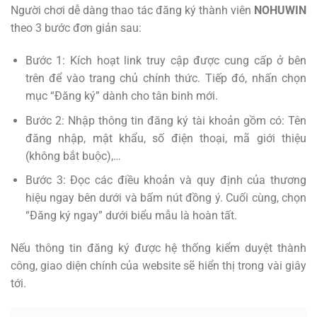
Người chơi dễ dàng thao tác đăng ký thành viên
NOHUWIN
theo 3 bước đơn giản sau:
Bước 1: Kích hoạt link truy cập được cung cấp ở bên
trên để vào trang chủ chính thức. Tiếp đó, nhấn chọn
mục “Đăng ký” dành cho tân binh mới.
Bước 2: Nhập thông tin đăng ký tài khoản gồm có: Tên
đăng nhập, mật khẩu, số điện thoại, mã giới thiệu
(không bắt buộc),…
Bước 3: Đọc các điều khoản và quy định của thương
hiệu ngay bên dưới và bấm nút đồng ý. Cuối cùng, chọn
“Đăng ký ngay” dưới biểu mẫu là hoàn tất.
Nếu thông tin đăng ký được hệ thống kiểm duyệt thành
công, giao diện chính của website sẽ hiển thị trong vài giây
tới.