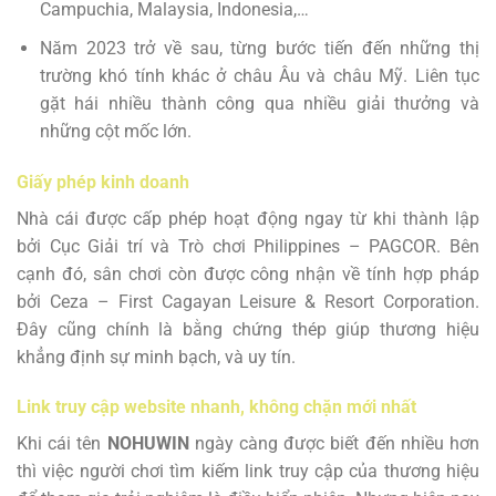
Campuchia, Malaysia, Indonesia,…
Năm 2023 trở về sau, từng bước tiến đến những thị
trường khó tính khác ở châu Âu và châu Mỹ. Liên tục
gặt hái nhiều thành công qua nhiều giải thưởng và
những cột mốc lớn.
Giấy phép kinh doanh
Nhà cái được cấp phép hoạt động ngay từ khi thành lập
bởi Cục Giải trí và Trò chơi Philippines – PAGCOR. Bên
cạnh đó, sân chơi còn được công nhận về tính hợp pháp
bởi Ceza – First Cagayan Leisure & Resort Corporation.
Đây cũng chính là bằng chứng thép giúp thương hiệu
khẳng định sự minh bạch, và uy tín.
Link truy cập website nhanh, không chặn mới nhất
Khi cái tên
NOHUWIN
ngày càng được biết đến nhiều hơn
thì việc người chơi tìm kiếm link truy cập của thương hiệu