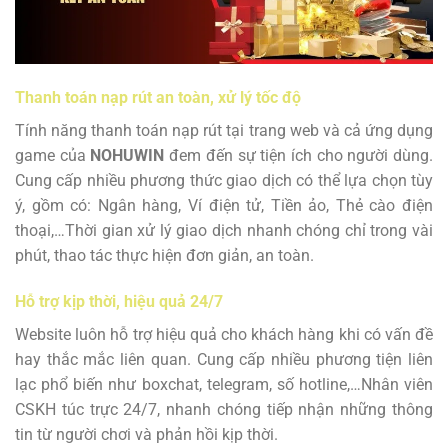
Thanh toán nạp rút an toàn, xử lý tốc độ
Tính năng thanh toán nạp rút tại trang web và cả ứng dụng
game của
NOHUWIN
đem đến sự tiện ích cho người dùng.
Cung cấp nhiều phương thức giao dịch có thể lựa chọn tùy
ý, gồm có: Ngân hàng, Ví điện tử, Tiền ảo, Thẻ cào điện
thoại,…Thời gian xử lý giao dịch nhanh chóng chỉ trong vài
phút, thao tác thực hiện đơn giản, an toàn.
Hỗ trợ kịp thời, hiệu quả 24/7
Website luôn hỗ trợ hiệu quả cho khách hàng khi có vấn đề
hay thắc mắc liên quan. Cung cấp nhiều phương tiện liên
lạc phổ biến như boxchat, telegram, số hotline,…Nhân viên
CSKH túc trực 24/7, nhanh chóng tiếp nhận những thông
tin từ người chơi và phản hồi kịp thời.