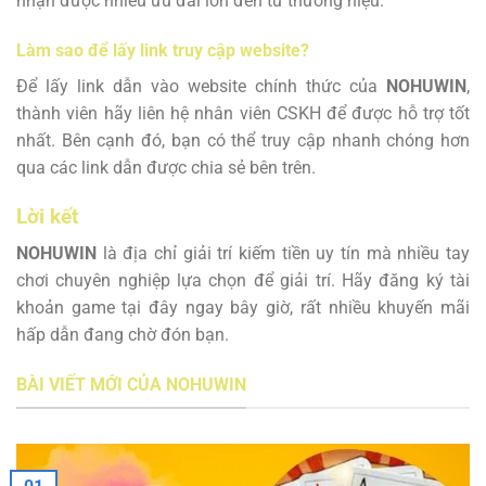
nhận được nhiều ưu đãi lớn đến từ thương hiệu.
Làm sao để lấy link truy cập website?
Để lấy link dẫn vào website chính thức của
NOHUWIN
,
thành viên hãy liên hệ nhân viên CSKH để được hỗ trợ tốt
nhất. Bên cạnh đó, bạn có thể truy cập nhanh chóng hơn
qua các link dẫn được chia sẻ bên trên.
Lời kết
NOHUWIN
là địa chỉ giải trí kiếm tiền uy tín mà nhiều tay
chơi chuyên nghiệp lựa chọn để giải trí. Hãy đăng ký tài
khoản game tại đây ngay bây giờ, rất nhiều khuyến mãi
hấp dẫn đang chờ đón bạn.
BÀI VIẾT MỚI CỦA NOHUWIN