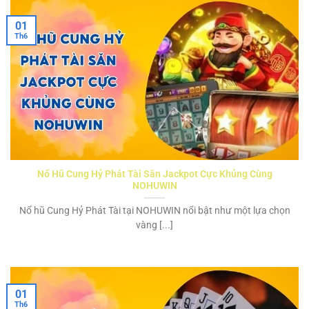
01
Th6
Nổ Hũ Cung Hỷ Phát Tài Săn Jackpot Cực Khủng Cùng
NOHUWIN
Nổ hũ Cung Hỷ Phát Tài tại NOHUWIN nổi bật như một lựa chọn
vàng [...]
01
Th6